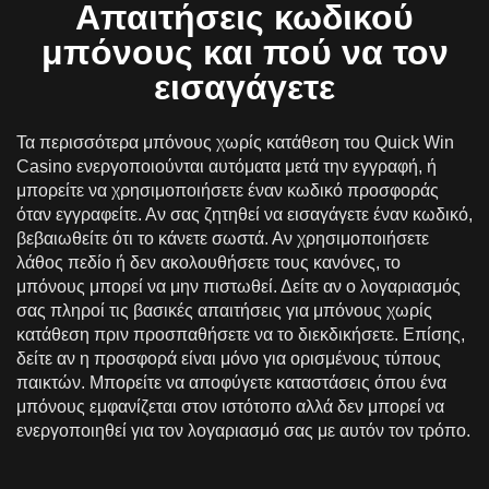
Απαιτήσεις κωδικού
μπόνους και πού να τον
εισαγάγετε
Τα περισσότερα μπόνους χωρίς κατάθεση του Quick Win
Casino ενεργοποιούνται αυτόματα μετά την εγγραφή, ή
μπορείτε να χρησιμοποιήσετε έναν κωδικό προσφοράς
όταν εγγραφείτε. Αν σας ζητηθεί να εισαγάγετε έναν κωδικό,
βεβαιωθείτε ότι το κάνετε σωστά. Αν χρησιμοποιήσετε
λάθος πεδίο ή δεν ακολουθήσετε τους κανόνες, το
μπόνους μπορεί να μην πιστωθεί. Δείτε αν ο λογαριασμός
σας πληροί τις βασικές απαιτήσεις για μπόνους χωρίς
κατάθεση πριν προσπαθήσετε να το διεκδικήσετε. Επίσης,
δείτε αν η προσφορά είναι μόνο για ορισμένους τύπους
παικτών. Μπορείτε να αποφύγετε καταστάσεις όπου ένα
μπόνους εμφανίζεται στον ιστότοπο αλλά δεν μπορεί να
ενεργοποιηθεί για τον λογαριασμό σας με αυτόν τον τρόπο.