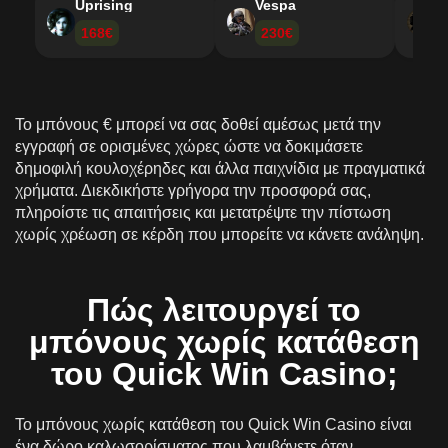
χωρίς κατάθεση;
Uprising
Vespa
S
168€
230€
Μπόνους κατάθεσης και συνεχείς προσφορές
που αξίζει να διεκδικήσετε στη συνέχεια
Καλύτεροι τύποι μπόνους για να λάβετε μετά από
χωρίς κατάθεση
Το μπόνους € μπορεί να σας δοθεί αμέσως μετά την
εγγραφή σε ορισμένες χώρες ώστε να δοκιμάσετε
δημοφιλή κουλοχέρηδες και άλλα παιχνίδια με πραγματικά
χρήματα. Διεκδικήστε γρήγορα την προσφορά σας,
πληροίστε τις απαιτήσεις και μετατρέψτε την πίστωση
χωρίς χρέωση σε κέρδη που μπορείτε να κάνετε ανάληψη.
Πώς λειτουργεί το
μπόνους χωρίς κατάθεση
του Quick Win Casino;
Το μπόνους χωρίς κατάθεση του Quick Win Casino είναι
ένα δώρο καλωσορίσματος που λαμβάνετε όταν