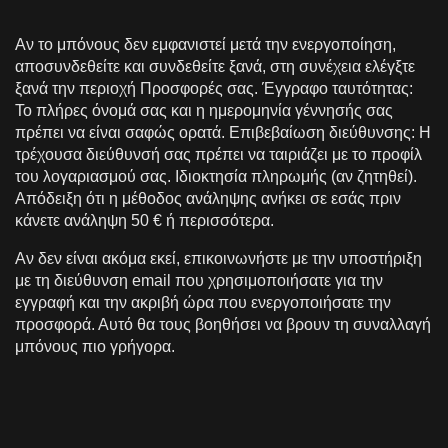
Αν το μπόνους δεν εμφανιστεί μετά την ενεργοποίηση,
αποσυνδεθείτε και συνδεθείτε ξανά, στη συνέχεια ελέγξτε
ξανά την περιοχή Προσφορές σας. Έγγραφο ταυτότητας:
Το πλήρες όνομά σας και η ημερομηνία γέννησής σας
πρέπει να είναι σαφώς ορατά. Επιβεβαίωση διεύθυνσης: Η
τρέχουσα διεύθυνσή σας πρέπει να ταιριάζει με το προφίλ
του λογαριασμού σας. Ιδιοκτησία πληρωμής (αν ζητηθεί).
Απόδειξη ότι η μέθοδος ανάληψης ανήκει σε εσάς πριν
κάνετε ανάληψη 50 € ή περισσότερα.
Αν δεν είναι ακόμα εκεί, επικοινωνήστε με την υποστήριξη
με τη διεύθυνση email που χρησιμοποιήσατε για την
εγγραφή και την ακριβή ώρα που ενεργοποιήσατε την
προσφορά. Αυτό θα τους βοηθήσει να βρουν τη συναλλαγή
μπόνους πιο γρήγορα.