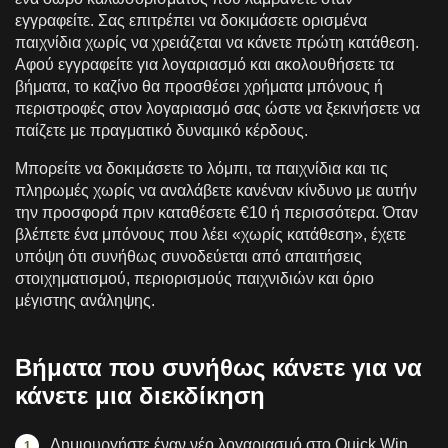
εγγραφείτε. Σας επιτρέπει να δοκιμάσετε ορισμένα
παιχνίδια χωρίς να χρειάζεται να κάνετε πρώτη κατάθεση.
Αφού εγγραφείτε για λογαριασμό και ακολουθήσετε τα
βήματα, το καζίνο θα προσθέσει χρήματα μπόνους ή
περιστροφές στον λογαριασμό σας ώστε να ξεκινήσετε να
παίζετε με πραγματικό δυναμικό κέρδους.
Μπορείτε να δοκιμάσετε το λόμπι, τα παιχνίδια και τις
πληρωμές χωρίς να αναλάβετε κανέναν κίνδυνο με αυτήν
την προσφορά πριν καταθέσετε €10 ή περισσότερα. Όταν
βλέπετε ένα μπόνους που λέει «χωρίς κατάθεση», έχετε
υπόψη ότι συνήθως συνοδεύεται από απαιτήσεις
στοιχηματισμού, περιορισμούς παιχνιδιών και όριο
μέγιστης ανάληψης.
Βήματα που συνήθως κάνετε για να
κάνετε μια διεκδίκηση
Δημιουργήστε έναν νέο λογαριασμό στο Quick Win