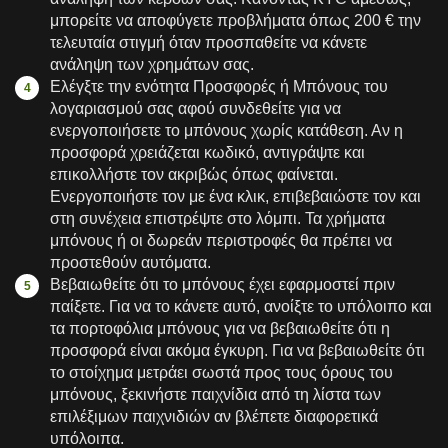
μπορείτε να αποφύγετε προβλήματα όπως 200 € την
τελευταία στιγμή όταν προσπαθείτε να κάνετε
ανάληψη των χρημάτων σας.
Ελέγξτε την ενότητα Προσφορές ή Μπόνους του
λογαριασμού σας αφού συνδεθείτε για να
ενεργοποιήσετε το μπόνους χωρίς κατάθεση. Αν η
προσφορά χρειάζεται κωδικό, αντιγράψτε και
επικολλήστε τον ακριβώς όπως φαίνεται.
Ενεργοποιήστε τον με ένα κλικ, επιβεβαιώστε τον και
στη συνέχεια επιστρέψτε στο λόμπι. Τα χρήματα
μπόνους ή οι δωρεάν περιστροφές θα πρέπει να
προστεθούν αυτόματα.
Βεβαιωθείτε ότι το μπόνους έχει εφαρμοστεί πριν
παίξετε. Για να το κάνετε αυτό, ανοίξτε το υπόλοιπο και
τα πορτοφόλια μπόνους για να βεβαιωθείτε ότι η
προσφορά είναι ακόμα έγκυρη. Για να βεβαιωθείτε ότι
το στοίχημα μετράει σωστά προς τους όρους του
μπόνους, ξεκινήστε παιχνίδια από τη λίστα των
επιλέξιμων παιχνιδιών αν βλέπετε διαφορετικά
υπόλοιπα.