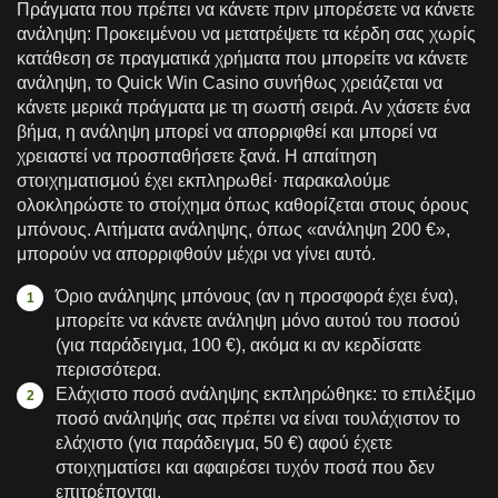
Πράγματα που πρέπει να κάνετε πριν μπορέσετε να κάνετε
ανάληψη: Προκειμένου να μετατρέψετε τα κέρδη σας χωρίς
κατάθεση σε πραγματικά χρήματα που μπορείτε να κάνετε
ανάληψη, το Quick Win Casino συνήθως χρειάζεται να
κάνετε μερικά πράγματα με τη σωστή σειρά. Αν χάσετε ένα
βήμα, η ανάληψη μπορεί να απορριφθεί και μπορεί να
χρειαστεί να προσπαθήσετε ξανά. Η απαίτηση
στοιχηματισμού έχει εκπληρωθεί· παρακαλούμε
ολοκληρώστε το στοίχημα όπως καθορίζεται στους όρους
μπόνους. Αιτήματα ανάληψης, όπως «ανάληψη 200 €»,
μπορούν να απορριφθούν μέχρι να γίνει αυτό.
Όριο ανάληψης μπόνους (αν η προσφορά έχει ένα),
μπορείτε να κάνετε ανάληψη μόνο αυτού του ποσού
(για παράδειγμα, 100 €), ακόμα κι αν κερδίσατε
περισσότερα.
Ελάχιστο ποσό ανάληψης εκπληρώθηκε: το επιλέξιμο
ποσό ανάληψής σας πρέπει να είναι τουλάχιστον το
ελάχιστο (για παράδειγμα, 50 €) αφού έχετε
στοιχηματίσει και αφαιρέσει τυχόν ποσά που δεν
επιτρέπονται.