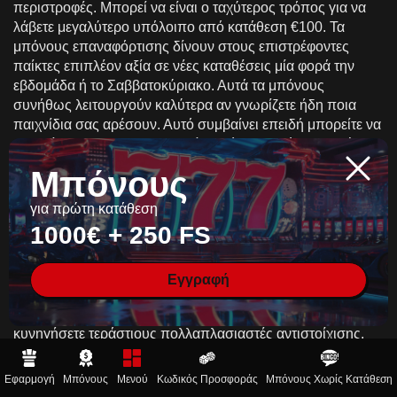
περιστροφές. Μπορεί να είναι ο ταχύτερος τρόπος για να
λάβετε μεγαλύτερο υπόλοιπο από κατάθεση €100. Τα
μπόνους επαναφόρτισης δίνουν στους επιστρέφοντες
παίκτες επιπλέον αξία σε νέες καταθέσεις μία φορά την
εβδομάδα ή το Σαββατοκύριακο. Αυτά τα μπόνους
συνήθως λειτουργούν καλύτερα αν γνωρίζετε ήδη ποια
παιχνίδια σας αρέσουν. Αυτό συμβαίνει επειδή μπορείτε να
καταθέσετε €50 και να πληροίτε ακόμα το ελάχιστο ενώ
στοιχηματίζετε ένα λογικό ποσό.
Μπόνους
Τα κουπόνια επιστροφής χρημάτων είναι εξαιρετικά αν σας
για πρώτη κατάθεση
αρέσει να παίζετε κουλοχέρηδες με υψηλότερη
1000€ + 250 FS
μεταβλητότητα ή ζωντανά παιχνίδια με μεγαλύτερες
διακυμάνσεις. Η επιστροφή χρημάτων δίνεται συχνά ως
χρήματα μπόνους ή κουπόνι μετά από μια περίοδο που
Εγγραφή
πληροί τις προϋποθέσεις. Μπορεί να σας βοηθήσει να
περάσετε δύσκολες περιόδους χωρίς να χρειάζεται να
κυνηγήσετε τεράστιους πολλαπλασιαστές αντιστοίχισης.
Είναι μια καλή εναλλακτική σε μια άλλη επαναφόρτιση 300
€ όταν είναι διαθέσιμη. Οι άνθρωποι συνήθως λαμβάνουν
Εφαρμογή
Μπόνους
Μενού
Κωδικός Προσφοράς
Μπόνους Χωρίς Κατάθεση
δωρεάν περιστροφές όταν κυκλοφορούν ορισμένοι