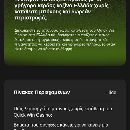
γρήγορο κέρδος καζίνο Ελλάδα χωρίς
κατάθεση μπόνους και δωρεάν
περιστροφές
Διεκδικήστε το μπόνους χωρίς κατάθεση του Quick Win
Casino στο Ελλάδα και ξεκινήστε να παίζετε αμέσως.
Απολαύστε πραγματικές περιστροφές, πραγματικές
πιθανότητες να κερδίσετε και γρήγορες πληρωμές όταν
είστε έτοιμοι να κάνετε ανάληψη.
Πίνακας Περιεχομένων
Hide
Πώς λειτουργεί το μπόνους χωρίς κατάθεση του
Quick Win Casino;
Βήματα που συνήθως κάνετε για να κάνετε μια