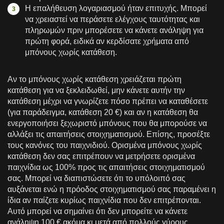
Η επαλήθευση λογαριασμού ήταν επιτυχής. Μπορεί
να χρειαστεί να περάσετε ελέγχους ταυτότητας και
πληρωμών πριν μπορέσετε να κάνετε ανάληψη για
πρώτη φορά, ειδικά αν κερδίσατε χρήματα από
μπόνους χωρίς κατάθεση.
Αν το μπόνους χωρίς κατάθεση χρειάζεται πρώτη
κατάθεση για να ξεκλειδωθεί, μην κάνετε αυτήν την
κατάθεση μέχρι να γνωρίζετε πόσο πρέπει να καταθέσετε
(για παράδειγμα, κατάθεση 20 €) και αν η κατάθεση θα
ενεργοποιήσει ξεχωριστό μπόνους που θα μπορούσε να
αλλάξει τις απαιτήσεις στοιχηματισμού. Επίσης, προσέξτε
τους κανόνες του παιχνιδιού. Ορισμένα μπόνους χωρίς
κατάθεση δεν σας επιτρέπουν να μετρήσετε ορισμένα
παιχνίδια ως 100% προς τις απαιτήσεις στοιχηματισμού
σας. Μπορεί να διαπιστώσετε ότι το υπόλοιπό σας
αυξάνεται ενώ η πρόοδος στοιχηματισμού σας παραμένει η
ίδια αν παίζετε κυρίως παιχνίδια που δεν επιτρέπονται.
Αυτό μπορεί να σημαίνει ότι δεν μπορείτε να κάνετε
ανάληψη 100 € ακόμα κι μετά από πολλούς γύρους.