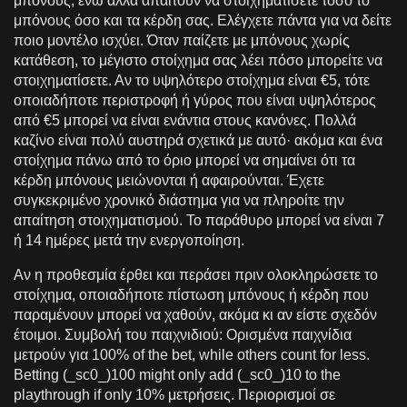
μπόνους, ενώ άλλα απαιτούν να στοιχηματίσετε τόσο το
μπόνους όσο και τα κέρδη σας. Ελέγχετε πάντα για να δείτε
ποιο μοντέλο ισχύει. Όταν παίζετε με μπόνους χωρίς
κατάθεση, το μέγιστο στοίχημα σας λέει πόσο μπορείτε να
στοιχηματίσετε. Αν το υψηλότερο στοίχημα είναι €5, τότε
οποιαδήποτε περιστροφή ή γύρος που είναι υψηλότερος
από €5 μπορεί να είναι ενάντια στους κανόνες. Πολλά
καζίνο είναι πολύ αυστηρά σχετικά με αυτό· ακόμα και ένα
στοίχημα πάνω από το όριο μπορεί να σημαίνει ότι τα
κέρδη μπόνους μειώνονται ή αφαιρούνται. Έχετε
συγκεκριμένο χρονικό διάστημα για να πληροίτε την
απαίτηση στοιχηματισμού. Το παράθυρο μπορεί να είναι 7
ή 14 ημέρες μετά την ενεργοποίηση.
Αν η προθεσμία έρθει και περάσει πριν ολοκληρώσετε το
στοίχημα, οποιαδήποτε πίστωση μπόνους ή κέρδη που
παραμένουν μπορεί να χαθούν, ακόμα κι αν είστε σχεδόν
έτοιμοι. Συμβολή του παιχνιδιού: Ορισμένα παιχνίδια
μετρούν για 100% of the bet, while others count for less.
Betting (_sc0_)100 might only add (_sc0_)10 to the
playthrough if only 10% μετρήσεις. Περιορισμοί σε