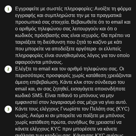
Εγγραφείτε με σωστές πληροφορίες: Ανοίξτε τη φόρμα
εγγραφής και συμπληρώστε την με τα πραγματικά
προσωπικά σας στοιχεία. Βεβαιωθείτε ότι το email και
ο αριθμός τηλεφώνου σας λειτουργούν και ότι ο
κωδικός πρόσβασής σας είναι ισχυρός. Θα πρέπει να
ταιριάξετε τη διεύθυνση που ζητά το καζίνο με κάτι
που μπορείτε να αποδείξετε αργότερα· οι ελλιπείς
πληροφορίες είναι συνηθισμένος λόγος για τον οποίο
αφαιρούνται μπόνους.
Ελέγξτε το email και τον αριθμό τηλεφώνου σας. Οι
περισσότερες προσφορές χωρίς κατάθεση χρειάζονται
άμεση επιβεβαίωση. Κάντε κλικ στον σύνδεσμο του
email και, αν σας ζητηθεί, εισαγάγετε οποιονδήποτε
κωδικό SMS. Είναι πιθανό το μπόνους να μην
εμφανιστεί στον λογαριασμό σας μέχρι να γίνει αυτό.
Κάντε τους ελέγχους Γνωρίστε τον Πελάτη σας (KYC)
νωρίς. Ακόμα κι αν μπορείτε να παίξετε με μπόνους
χωρίς κατάθεση πρώτα, συνήθως θα χρειαστεί να
κάνετε ελέγχους KYC πριν μπορέσετε να κάνετε
ανάληψη των κερδών σας. Κάνοντας KYC αμέσως,